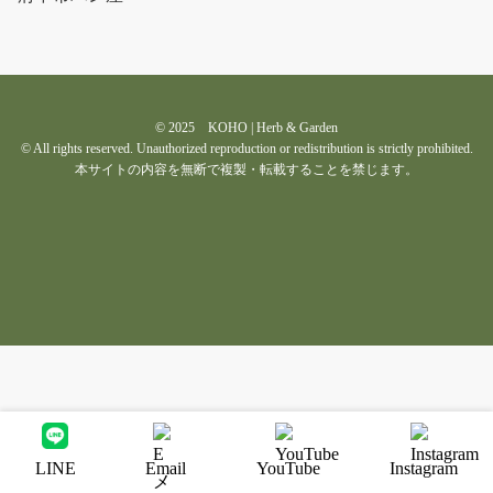
© 2025 KOHO | Herb & Garden
© All rights reserved. Unauthorized reproduction or redistribution is strictly prohibited.
本サイトの内容を無断で複製・転載することを禁じます。
LINE
Email
YouTube
Instagram